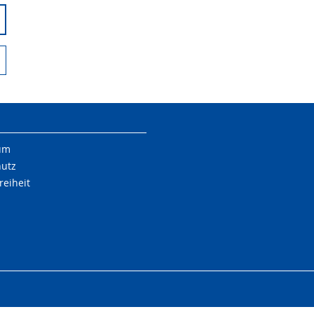
um
hutz
reiheit